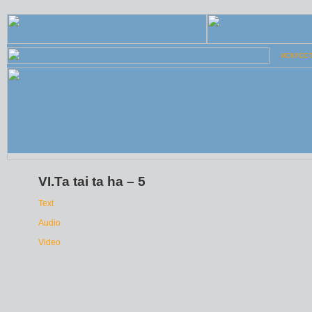
ИСКУСС
VI.Ta tai ta ha – 5
Text
Audio
Video